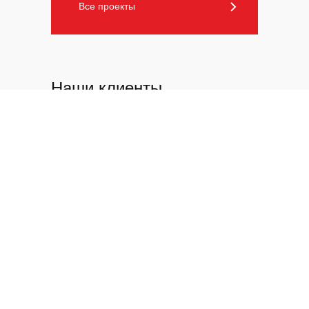
Все проекты
Все проекты
Наши клиенты