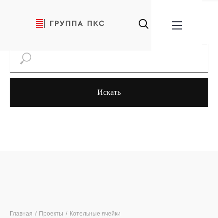
Искать
Главная
/
Проекты
/
Котельные ячейки